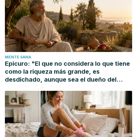
Wikipedia, la enciclopedia libre. (Consulta 2018). ÓXIDO.
Online [https://es.wikipedia.org/wiki/%C3%93xido].
Wikipedia, la enciclopedia libre. (Consulta 2018). MANCHA.
Online [https://es.wikipedia.org/wiki/Mancha_(suciedad)].
MENTE SANA
Epicuro: "El que no considera lo que tiene
como la riqueza más grande, es
desdichado, aunque sea el dueño del
mundo"