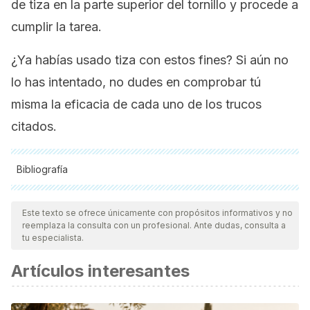
de tiza en la parte superior del tornillo y procede a
cumplir la tarea.
¿Ya habías usado tiza con estos fines? Si aún no
lo has intentado, no dudes en comprobar tú
misma la eficacia de cada uno de los trucos
citados.
Bibliografía
Todas las fuentes citadas fueron revisadas a profundidad por
nuestro equipo, para asegurar su calidad, confiabilidad,
Este texto se ofrece únicamente con propósitos informativos y no
reemplaza la consulta con un profesional. Ante dudas, consulta a
vigencia y validez.
La bibliografía de este artículo fue
tu especialista.
considerada confiable y de precisión académica o
Artículos interesantes
científica.
Wikipedia, la enciclopedia libre. (Consulta 2018). TIZA.
Online [https://es.wikipedia.org/wiki/Tiza].