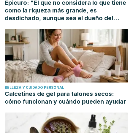
Epicuro: "El que no considera lo que tiene
Journal of Ethnopharmacology
.
como la riqueza más grande, es
https://doi.org/10.1016/j.jep.2006.07.021
desdichado, aunque sea el dueño del
Clare, B. A., Conroy, R. S., & Spelman, K. (2009). The
mundo"
Diuretic Effect in Human Subjects of an Extract of
Taraxacum officinale Folium over a Single Day. The Journal
of Alternative and Complementary Medicine.
https://doi.org/10.1089/acm.2008.0152
BELLEZA Y CUIDADO PERSONAL
Calcetines de gel para talones secos:
cómo funcionan y cuándo pueden ayudar