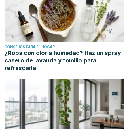
Takano-Lee M, Edman JD, Mullens BA, Clark JM. Home
remedies to control head lice: assessment of home
remedies to control the human head louse, Pediculus
humanus capitis (Anoplura: Pediculidae).
J Pediatr Nurs
.
2004;19(6):393-398.
https://doi.org/10.1016/j.pedn.2004.11.002.
CONSEJOS PARA EL HOGAR
Young-Cheol Yang, Hoi-Seon Lee, JM Clark, Young-Joon
¿Ropa con olor a humedad? Haz un spray
Ahn, Actividad insecticida de aceites vegetales esenciales
casero de lavanda y tomillo para
contra
Pediculus humanus capitis
(Anoplura:
refrescarla
Pediculidae),
Journal of Medical Entomology
, Volumen 41,
Número 4, 1 de julio de 2004, Páginas 699–
704,
https://doi.org/10.1603/0022-2585-41.4.699.
Di Campli, E., Di Bartolomeo, S., Delli Pizzi, P.
et al.
Actividad
del aceite de árbol de té y nerolidol solo o en
combinación contra
Pediculus capitis
(piojos) y sus
huevos.
Parasitol Res
111
,
1985–1992