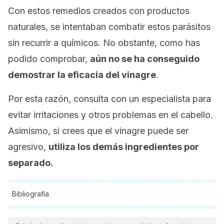
Con estos remedios creados con productos
naturales, se intentaban combatir estos parásitos
sin recurrir a químicos. No obstante, como has
podido comprobar,
aún no se ha conseguido
demostrar la eficacia del vinagre
.
Por esta razón, consulta con un especialista para
evitar irritaciones y otros problemas en el cabello.
Asimismo, si crees que el vinagre puede ser
agresivo,
utiliza los demás ingredientes por
separado.
Bibliografía
Todas las fuentes citadas fueron revisadas a profundidad por
nuestro equipo, para asegurar su calidad, confiabilidad,