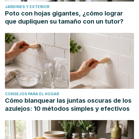
(2012). https://doi.org/10.1007/s00436-012-3045-0.
JARDINES Y EXTERIOR
Bayan, L., Koulivand, PH y Gorji, A. (2014). Ajo: una revisión
Poto con hojas gigantes, ¿cómo lograr
de los posibles efectos terapéuticos.
Avicenna journal of
que dupliquen su tamaño con un tutor?
phytomedicine
,
4
(1), 1–14.
González González, Emilio
(2013)
Aplicación topica del ajo
(Allium sativum) en dos presentaciones (tintura y polvo)
como tratamiento de pediculosis en gallinas (Gallus gallus)
de traspatio en san Lucas Sacatepéquez.
Licenciatura
thesis, Universidad de San Carlos de Guatemala.
http://www.repositorio.usac.edu.gt/2089/.
Burgess IF, Brunton ER, Burgess NA. Clinical trial showing
CONSEJOS PARA EL HOGAR
superiority of a coconut and anise spray over permethrin
Cómo blanquear las juntas oscuras de los
0.43% lotion for head louse infestation,
azulejos: 10 métodos simples y efectivos
ISRCTN96469780.
Eur J Pediatr
. 2010;169(1):55-62.
doi:10.1007/s00431-009-0978-0.