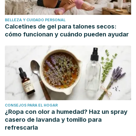
Pazyar N., Faily A. Dermatol Reports. Garlic in dermatology.
(2011).
BELLEZA Y CUIDADO PERSONAL
Calcetines de gel para talones secos:
cómo funcionan y cuándo pueden ayudar
https://www.ncbi.nlm.nih.gov/pmc/articles/PM
Bohlooli S., Mohebipoor A., Mohammadi S., Kouhnavard
M., Pashapoor S. Int J Dermatol. Pharmacology Department,
Ardabil University of Medical Sciences. Comparative study
of fig tree efficacy in the treatment of common warts
(Verruca vulgaris) vs. cryotherapy. (2007).
CONSEJOS PARA EL HOGAR
https://www.ncbi.nlm.nih.gov/pubmed/1747268
¿Ropa con olor a humedad? Haz un spray
casero de lavanda y tomillo para
refrescarla