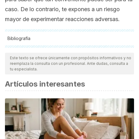
caso. De lo contrario, te expones a un riesgo
mayor de experimentar reacciones adversas.
Bibliografía
Todas las fuentes citadas fueron revisadas a profundidad por
nuestro equipo, para asegurar su calidad, confiabilidad,
Este texto se ofrece únicamente con propósitos informativos y no
reemplaza la consulta con un profesional. Ante dudas, consulta a
vigencia y validez.
La bibliografía de este artículo fue
tu especialista.
considerada confiable y de precisión académica o
Artículos interesantes
científica.
Yun Y., Shin S., Kim KS., Ko SG., Choi I. Explore (NY).
Republic of Korea. Three Cases of Cutaneous Warts
Treated With Moxibustion. (2016).
https://www.ncbi.nlm.nih.gov/pubmed/272344