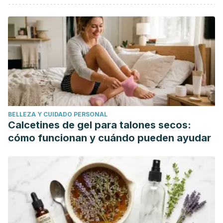
Nazari S. A simple and practical method in treatment of
ingrown nails: splinting by flexible tube. J Eur Acad
Dermatol Venereol. 2006 Nov;20(10):1302-6. doi:
10.1111/j.1468-3083.2006.01793.x. PMID: 17062049.
Schäfer G, Kaschula CH. The immunomodulation and anti-
inflammatory effects of garlic organosulfur compounds in
cancer chemoprevention. Anticancer Agents Med Chem.
2014 Feb;14(2):233-40. doi: 10.2174/18715206113136660370.
BELLEZA Y CUIDADO PERSONAL
PMID: 24237225; PMCID: PMC3915757.
Calcetines de gel para talones secos:
Pullar JM, Carr AC, Vissers MCM. The Roles of Vitamin C in
cómo funcionan y cuándo pueden ayudar
Skin Health. Nutrients. 2017 Aug 12;9(8):866. doi:
10.3390/nu9080866. PMID: 28805671; PMCID:
PMC5579659.