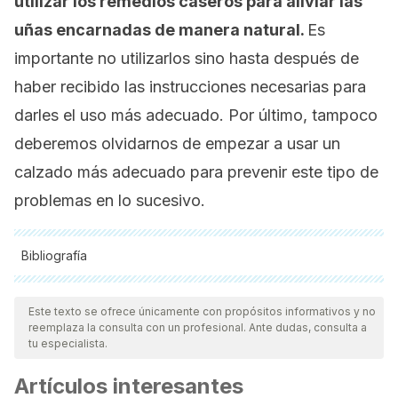
utilizar los remedios caseros para aliviar las
uñas encarnadas de manera natural.
Es
importante no utilizarlos sino hasta después de
haber recibido las instrucciones necesarias para
darles el uso más adecuado. Por último, tampoco
deberemos olvidarnos de empezar a usar un
calzado más adecuado para prevenir este tipo de
problemas en lo sucesivo.
Bibliografía
Todas las fuentes citadas fueron revisadas a profundidad por
nuestro equipo, para asegurar su calidad, confiabilidad,
Este texto se ofrece únicamente con propósitos informativos y no
reemplaza la consulta con un profesional. Ante dudas, consulta a
vigencia y validez.
La bibliografía de este artículo fue
tu especialista.
considerada confiable y de precisión académica o
Artículos interesantes
científica.