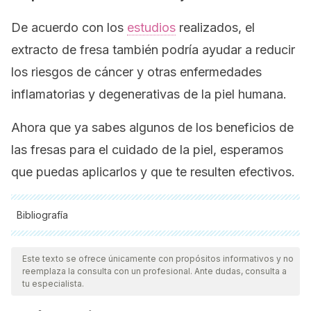
De acuerdo con los
estudios
realizados, el
extracto de fresa también podría ayudar a reducir
los riesgos de cáncer y otras enfermedades
inflamatorias y degenerativas de la piel humana.
Ahora que ya sabes algunos de los beneficios de
las fresas para el cuidado de la piel, esperamos
que puedas aplicarlos y que te resulten efectivos.
Bibliografía
Todas las fuentes citadas fueron revisadas a profundidad por
nuestro equipo, para asegurar su calidad, confiabilidad,
Este texto se ofrece únicamente con propósitos informativos y no
reemplaza la consulta con un profesional. Ante dudas, consulta a
vigencia y validez.
La bibliografía de este artículo fue
tu especialista.
considerada confiable y de precisión académica o