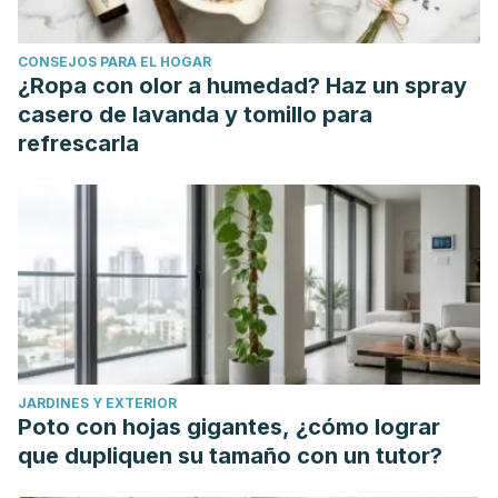
College-Students-Threesome-Experiences-Morris-Chang-
Knox.pdf
CONSEJOS PARA EL HOGAR
Tenório, T., De, R., Leite, M., & Tenório, A.
(2014). Séries
¿Ropa con olor a humedad? Haz un spray
televisivas de investigação criminal e o ensino de ciências:
casero de lavanda y tomillo para
Uma proposta educacional.
Revista Electrónica de
refrescarla
Enseñanza de Las Ciencias
.
JARDINES Y EXTERIOR
Poto con hojas gigantes, ¿cómo lograr
que dupliquen su tamaño con un tutor?