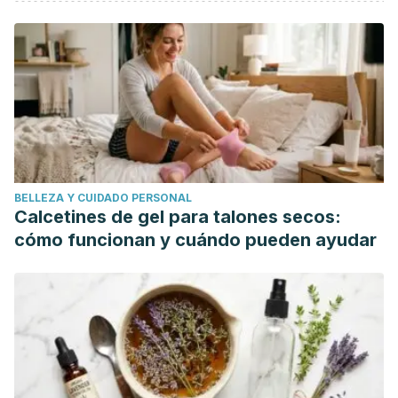
De Bruin, J.
(2010). Young people and police series: A
multicultural television audience study.
Crime, Media,
Culture
. https://doi.org/10.1177/1741659010382331
Etxebarría, L
. (2016).
Más peligroso es no amar
.
Barcelona: Aguilar.
Gaja, R
. (2014).
Vivir en pareja
. [Barcelona]: Debolsillo.
Frumuselu, A. D., De Maeyer, S., Donche, V., & Colon
Plana, M. del M. G.
(2015). Television series inside the EFL
BELLEZA Y CUIDADO PERSONAL
classroom: Bridging the gap between teaching and
Calcetines de gel para talones secos:
learning informal language through subtitles.
Linguistics and
cómo funcionan y cuándo pueden ayudar
Education
. https://doi.org/10.1016/j.linged.2015.10.001
Morris, Chang, and Knox.
(2016). Three’s a Crowd or
Bonus?: College Students’ Threesome Experiences.
Journal of Positive Sexuality
, Vol. 2, November 2016.
https://journalofpositivesexuality.org/wp-
content/uploads/2016/12/Threes-a-Crowd-or-Bonus-