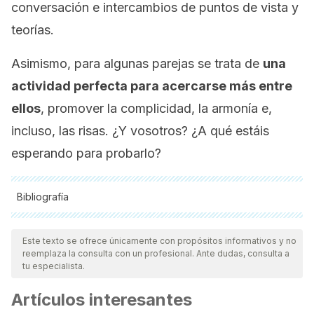
conversación e intercambios de puntos de vista y
teorías.
Asimismo, para algunas parejas se trata de
una
actividad perfecta para acercarse más entre
ellos
, promover la complicidad, la armonía e,
incluso, las risas. ¿Y vosotros? ¿A qué estáis
esperando para probarlo?
Bibliografía
Todas las fuentes citadas fueron revisadas a profundidad por
nuestro equipo, para asegurar su calidad, confiabilidad,
Este texto se ofrece únicamente con propósitos informativos y no
reemplaza la consulta con un profesional. Ante dudas, consulta a
vigencia y validez.
La bibliografía de este artículo fue
tu especialista.
considerada confiable y de precisión académica o
Artículos interesantes
científica.