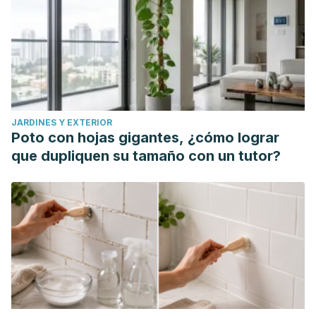
Jones, M. H., Roncada, C., Fernandes, M. T. C.,
Heinzmann-Filho, J. P., Sarria Icaza, E. E., Mattiello, R.,
... & Stein, R. T.
(2017). Asthma and obesity in children are
independently associated with airway Dysanapsis.
Frontiers in pediatrics
,
5
, 270.
https://www.frontiersin.org/articles/10.3389/fped.2017.00270/fu
JARDINES Y EXTERIOR
Poto con hojas gigantes, ¿cómo lograr
que dupliquen su tamaño con un tutor?