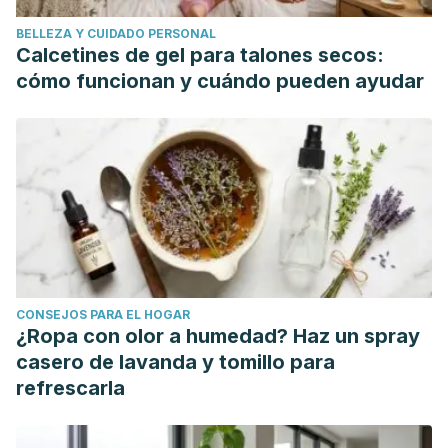
Society
,
1
(5), 524-537.
BELLEZA Y CUIDADO PERSONAL
https://academic.oup.com/jes/article/1/5/524/3754347
Calcetines de gel para talones secos:
Brady, T. M.
(2017). Obesity-related hypertension in
cómo funcionan y cuándo pueden ayudar
children.
Frontiers in pediatrics
,
5
, 197.
https://www.frontiersin.org/articles/10.3389/fped.2017.00197/fu
Healthy Children staff.
(n.d.). Burlas y acoso a los niños
debido a su peso: ¿cómo pueden ayudar los padres?
https://www.healthychildren.org/spanish/health-
issues/conditions/obesity/paginas/teasing-and-
bullying.aspx
Eyzaguirre, F., Silva, R., Román, R., Palacio, A.,
CONSEJOS PARA EL HOGAR
Cosentino, M., Vega, V., & García, H.
(2011). Prevalencia
¿Ropa con olor a humedad? Haz un spray
de síndrome metabólico en niños y adolescentes que
casero de lavanda y tomillo para
consultan por obesidad.
Revista médica de Chile
,
139
(6),
refrescarla
732-738.
https://scielo.conicyt.cl/scielo.php?pid=S0034-
98872011000600006&script=sci_arttext&tlng=p