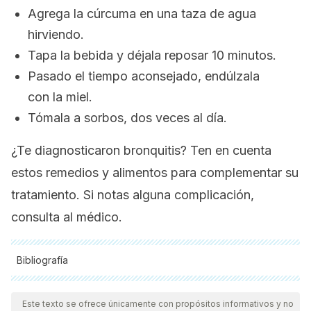
Agrega la cúrcuma en una taza de agua
hirviendo.
Tapa la bebida y déjala reposar 10 minutos.
Pasado el tiempo aconsejado, endúlzala
con la miel.
Tómala a sorbos, dos veces al día.
¿Te diagnosticaron bronquitis? Ten en cuenta
estos remedios y alimentos para complementar su
tratamiento. Si notas alguna complicación,
consulta al médico.
Bibliografía
Todas las fuentes citadas fueron revisadas a profundidad por
nuestro equipo, para asegurar su calidad, confiabilidad,
Este texto se ofrece únicamente con propósitos informativos y no