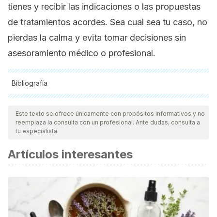
tienes y recibir las indicaciones o las propuestas
de tratamientos acordes. Sea cual sea tu caso, no
pierdas la calma y evita tomar decisiones sin
asesoramiento médico o profesional.
Bibliografía
Todas las fuentes citadas fueron revisadas a profundidad por
nuestro equipo, para asegurar su calidad, confiabilidad,
Este texto se ofrece únicamente con propósitos informativos y no
reemplaza la consulta con un profesional. Ante dudas, consulta a
vigencia y validez.
La bibliografía de este artículo fue
tu especialista.
considerada confiable y de precisión académica o
Artículos interesantes
científica.
Karimi, E., Nouri, M., Hejripoor, S. Z., & Darvishi, M. (2024).
Complications and hazards associated with body piercing:
A narrative review.
Infectious Disorders-Drug Targets
(Formerly Current Drug Targets-Infectious