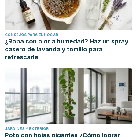
Disorders)
,
24
(2), 59-64.
https://www.ingentaconnect.com/content/ben/iddt/2024/0
National Health Service. (2023). Infected Piercings. National
Health Service. Disponible en
CONSEJOS PARA EL HOGAR
https://www.nhs.uk/conditions/infected-piercings/.
¿Ropa con olor a humedad? Haz un spray
Padrón-Arredondo, G., & Fernández-Amador, J. A. (2015).
casero de lavanda y tomillo para
Dermatofibroma auricular secundario a colocación de
refrescarla
piercing.
Salud Quintana Roo
8(32), 18-21.
https://www.medigraphic.com/cgi-bin/new/resumen.cgi?
IDARTICULO=103411
Schuttelaar, M. L., Ofenloch, R. F., Bruze, M., Cazzaniga, S.,
Elsner, P., Gonçalo, M., ... & Diepgen, T. L. (2018).
Prevalence of contact allergy to metals in the European
general population with a focus on nickel and piercings:
The EDEN Fragrance Study.
Contact Dermatitis
,
79
(1), 1-9.
JARDINES Y EXTERIOR
https://onlinelibrary.wiley.com/doi/full/10.1111/cod.12983
Poto con hojas gigantes ¿Cómo lograr