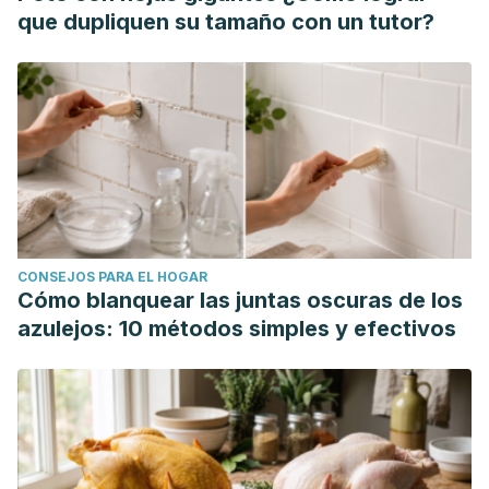
Van Hoover, C., Rademayer, C. A., & Farley, C. L. (2017).
que dupliquen su tamaño con un tutor?
Body piercing: motivations and implications for
health.
Journal of midwifery & women's health
,
62
(5), 521-
530.
https://onlinelibrary.wiley.com/doi/abs/10.1111/jmwh.12630
Walsh, L. A., Wu, E., Pontes, D., Kwan, K. R., Poondru, S.,
Miller, C. H., & Kundu, R. V. (2023). Keloid treatments: an
evidence-based systematic review of recent
advances.
Systematic reviews
,
12
(1), 42.
CONSEJOS PARA EL HOGAR
https://link.springer.com/article/10.1186/s13643-023-02192-7
Cómo blanquear las juntas oscuras de los
azulejos: 10 métodos simples y efectivos