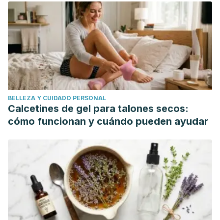
González Baltasar, R., Graciela León Cortés, S., & Hidalgo
Santacruz, G. (2017). ESTRÉS Y SALUD EN PERSONAL DE
ENFERMERÍA DE UNA UNIDAD DE TERCER NIVEL DE
ATENCIÓN STRESS.
Revista Cubana de Salud y Trabajo
.
Wirtz, V. J., Dreser, A., & Leyva, R. (2009). El debate sobre
la automedicación.
Salud Pública de México
.
https://doi.org/10.1590/S0036-36342009000300004
BELLEZA Y CUIDADO PERSONAL
Súarez, J. L., Reyes, G. C., & Herreros, L. del M. (2011).
Calcetines de gel para talones secos:
Helicobacter pylori: revisión de los aspectos fisiológicos y
cómo funcionan y cuándo pueden ayudar
patológicos.
MÉD UIS
.