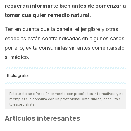
recuerda informarte bien antes de comenzar a
tomar cualquier remedio natural.
Ten en cuenta que la canela, el jengibre y otras
especias están contraindicadas en algunos casos,
por ello, evita consumirlas sin antes comentárselo
al médico.
Bibliografía
Todas las fuentes citadas fueron revisadas a profundidad por
nuestro equipo, para asegurar su calidad, confiabilidad,
Este texto se ofrece únicamente con propósitos informativos y no
reemplaza la consulta con un profesional. Ante dudas, consulta a
vigencia y validez.
La bibliografía de este artículo fue
tu especialista.
considerada confiable y de precisión académica o
Artículos interesantes
científica.
Guadalupe Aldrete Rodríguez, M., Navarro Meza, C.,