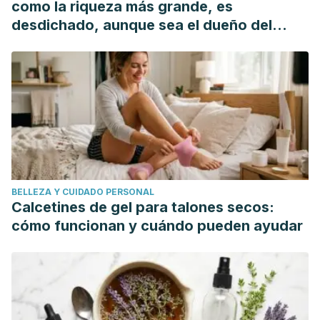
como la riqueza más grande, es
Delivery System of Peppermint Oil Is an Effective Therapy
desdichado, aunque sea el dueño del
for Irritable Bowel Syndrome Symptoms. Digestive
mundo"
Diseases and Sciences.
https://doi.org/10.1007/s10620-015-
3858-7
Van Marle, J., Aarsen, P. N., Lind, A., & Van Weeren-Kramer,
J. (1981). Deglycyrrhizinised liquorice (DGL) and the
renewal of rat stomach epithelium. European Journal of
Pharmacology.
https://doi.org/10.1016/0014-
2999(81)90276-4
BELLEZA Y CUIDADO PERSONAL
Calcetines de gel para talones secos:
cómo funcionan y cuándo pueden ayudar