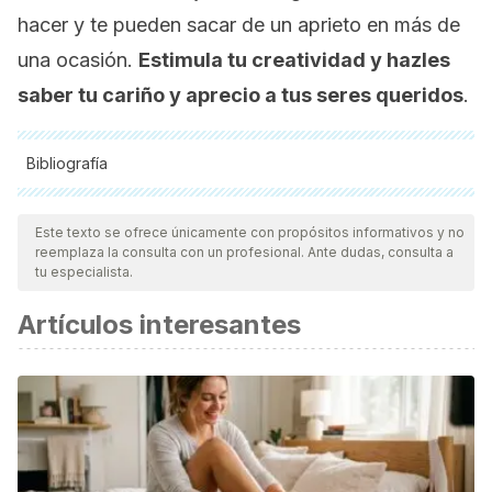
hacer y te pueden sacar de un aprieto en más de
una ocasión.
Estimula tu creatividad y hazles
saber tu cariño y aprecio a tus seres queridos
.
Bibliografía
Todas las fuentes citadas fueron revisadas a profundidad por
nuestro equipo, para asegurar su calidad, confiabilidad,
Este texto se ofrece únicamente con propósitos informativos y no
reemplaza la consulta con un profesional. Ante dudas, consulta a
vigencia y validez.
La bibliografía de este artículo fue
tu especialista.
considerada confiable y de precisión académica o
Artículos interesantes
científica.
Castora-Binkley, M., Noelker, L., Prohaska, T., &
Satariano, W.
(2010). Impact of arts participation on health
outcomes for older adults.
Journal of Aging, Humanities,
and the Arts
,
4
(4), 352-367.
https://www.researchgate.net/publication/241718713_Impact_o