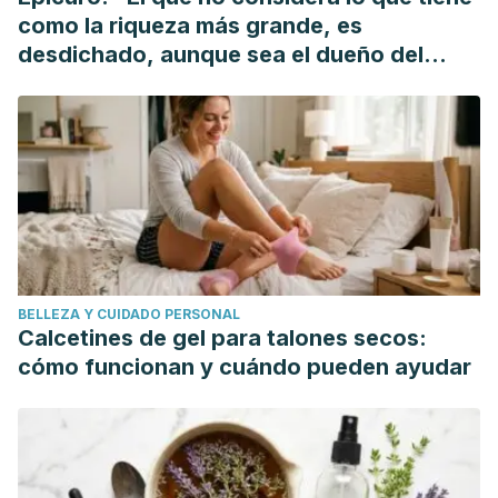
“Exploring cucumber extract for skin rejuvenation.” African
como la riqueza más grande, es
Journal of Biotechnology 10, no. 7 (2011): 1206-1216.
desdichado, aunque sea el dueño del
mundo"
BELLEZA Y CUIDADO PERSONAL
Calcetines de gel para talones secos:
cómo funcionan y cuándo pueden ayudar