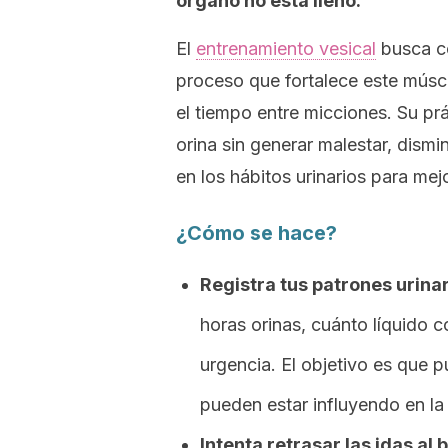
órgano no está lleno.
El
entrenamiento vesical
busca co
proceso que fortalece este músc
el tiempo entre micciones. Su pr
orina sin generar malestar, dismin
en los hábitos urinarios para mej
¿Cómo se hace?
Registra tus patrones urinar
horas orinas, cuánto líquido
urgencia. El objetivo es que p
pueden estar influyendo en la
Intenta retrasar las idas al 