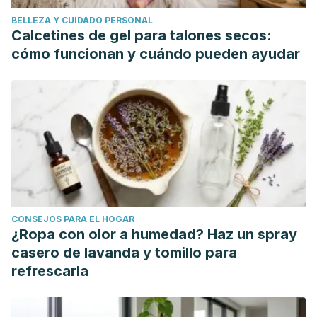
sequence=1
BELLEZA Y CUIDADO PERSONAL
La Suma de Todos Organization; Comunidad de Madrid;
Calcetines de gel para talones secos:
Salud Madrid (2017). Promoción de la salud en personas
cómo funcionan y cuándo pueden ayudar
mayores (España).
http://www.madrid.org/bvirtual/BVCM009178.pdf
CONSEJOS PARA EL HOGAR
¿Ropa con olor a humedad? Haz un spray
casero de lavanda y tomillo para
refrescarla