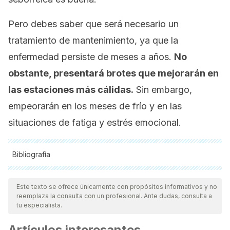
Pero debes saber que será necesario un
tratamiento de mantenimiento, ya que la
enfermedad persiste de meses a años.
No
obstante, presentará brotes que mejorarán en
las estaciones más cálidas.
Sin embargo,
empeorarán en los meses de frío y en las
situaciones de fatiga y estrés emocional.
Bibliografía
Todas las fuentes citadas fueron revisadas a profundidad por
nuestro equipo, para asegurar su calidad, confiabilidad,
Este texto se ofrece únicamente con propósitos informativos y no
reemplaza la consulta con un profesional. Ante dudas, consulta a
vigencia y validez.
La bibliografía de este artículo fue
tu especialista.
considerada confiable y de precisión académica o
Artículos interesantes
científica.