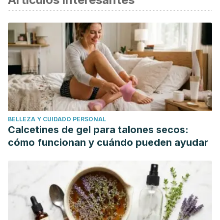
Berk T, Scheinfeld N. Seborrheic dermatitis.
P T
.
2010;35(6):348–352.
Borda LJ, Wikramanayake TC. Seborrheic Dermatitis and
Dandruff: A Comprehensive Review.
J Clin Investig
Dermatol
. 2015;3(2):10.13188/2373-1044.1000019.
doi:10.13188/2373-1044.1000019.
Calderón-Komáromy, A., Borbujo, J., & Freites-Martínez, A.
(2014). Dermatitis seborreica. FMC Formacion Medica
BELLEZA Y CUIDADO PERSONAL
Continuada En Atencion Primaria.
Calcetines de gel para talones secos:
https://doi.org/10.1016/S1134-2072(14)70690-5.
cómo funcionan y cuándo pueden ayudar
CORREA, B. O. (1950). Dermatitis seborreica.
Consideraciones etiopatogenicas. Revista Chilena de
Pediatr??A.
Quintanilla Santamaría, M., Zambrano Centeno, B., & Alonso
Pacheco, M. L. (2013). Dermatitis seborreica en el adulto.
SEMERGEN - Medicina de Familia.