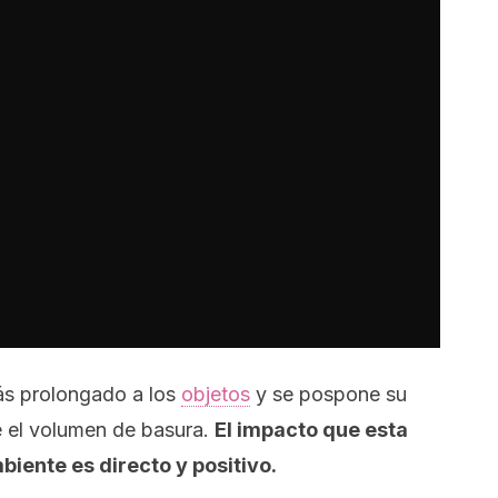
ás prolongado a los
objetos
y se pospone su
e el volumen de basura.
El impacto que esta
biente es directo y positivo.