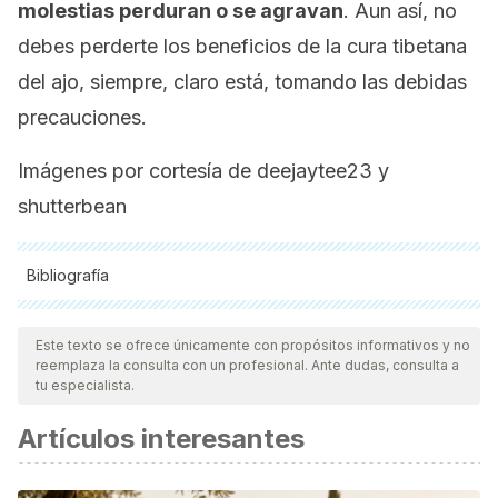
molestias perduran o se agravan
. Aun así, no
debes perderte los beneficios de la cura tibetana
del ajo, siempre, claro está, tomando las debidas
precauciones.
Imágenes por cortesía de deejaytee23 y
shutterbean
Bibliografía
Todas las fuentes citadas fueron revisadas a profundidad por
nuestro equipo, para asegurar su calidad, confiabilidad,
Este texto se ofrece únicamente con propósitos informativos y no
reemplaza la consulta con un profesional. Ante dudas, consulta a
vigencia y validez.
La bibliografía de este artículo fue
tu especialista.
considerada confiable y de precisión académica o
Artículos interesantes
científica.
Bayan L, Koulivand PH, Gorji A. Garlic: a review of potential