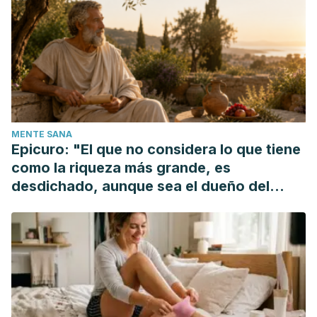
therapeutic effects. Avicenna J Phytomed. 2014 Jan;4(1):1-
14.
Houshmand B, Mahjour F, Dianat O. Antibacterial effect of
different concentrations of garlic (Allium sativum) extract on
dental plaque bacteria. Indian J Dent Res. 2013 Jan-
Feb;24(1):71-5.
Miraghajani M, Rafie N, Hajianfar H, Larijani B, Azadbakht L.
MENTE SANA
Aged Garlic and Cancer: A Systematic Review. Int J Prev
Epicuro: "El que no considera lo que tiene
Med. 2018 Sep 17;9:84.
como la riqueza más grande, es
Petrovic V, Nepal A, Olaisen C, Bachke S, Hira J, Søgaard
desdichado, aunque sea el dueño del
CK, Røst LM, Misund K, Andreassen T, Melø TM, Bartsova
mundo"
Z, Bruheim P, Otterlei M. Anti-Cancer Potential of
Homemade Fresh Garlic Extract Is Related to Increased
Endoplasmic Reticulum Stress. Nutrients. 2018 Apr
5;10(4):450.
Tesfaye A. Revealing the Therapeutic Uses of Garlic