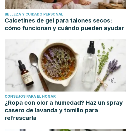
(
Allium sativum
) and Its Potential for Drug Discovery.
ScientificWorldJournal. 2021 Dec 30;2021:8817288.
BELLEZA Y CUIDADO PERSONAL
Calcetines de gel para talones secos:
cómo funcionan y cuándo pueden ayudar
CONSEJOS PARA EL HOGAR
¿Ropa con olor a humedad? Haz un spray
casero de lavanda y tomillo para
refrescarla