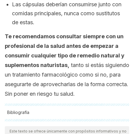
Las cápsulas deberían consumirse junto con
comidas principales, nunca como sustitutos
de estas.
Te recomendamos consultar siempre con un
profesional de la salud antes de empezar a
consumir cualquier tipo de remedio natural y
suplementos naturistas,
tanto si estás siguiendo
un tratamiento farmacológico como si no, para
asegurarte de aprovecharlas de la forma correcta.
Sin poner en riesgo tu salud.
Bibliografía
Todas las fuentes citadas fueron revisadas a profundidad por
nuestro equipo, para asegurar su calidad, confiabilidad,
Este texto se ofrece únicamente con propósitos informativos y no