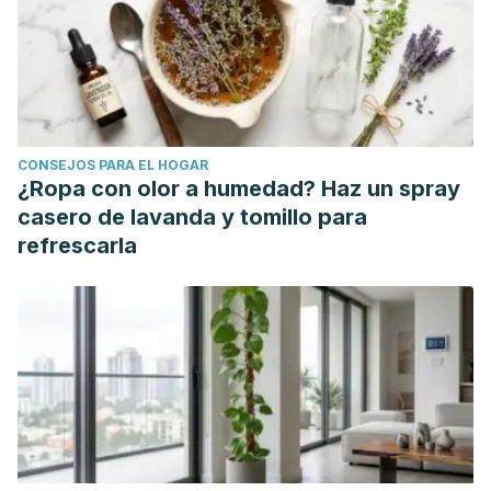
Sarbishegi, M., Charkhat Gorgich, E.A., Khajavi, O., Komeili,
G. and Salimi, S.
The neuroprotective effects of hydro-
alcoholic extract of olive (Olea europaea L.) leaf on
rotenone-induced Parkinson’s disease in rat.
2018; 33(1):
79-88
CONSEJOS PARA EL HOGAR
Sun, W., Frost, B. and Liu, J.
Oleuropein, unexpected
¿Ropa con olor a humedad? Haz un spray
benefits!
Impact Journals. 2017; 8(11), 17409-17409.
casero de lavanda y tomillo para
Disponible
refrescarla
en: https://www.ncbi.nlm.nih.gov/pmc/articles/PMC5392257/p
08-17409.pdf