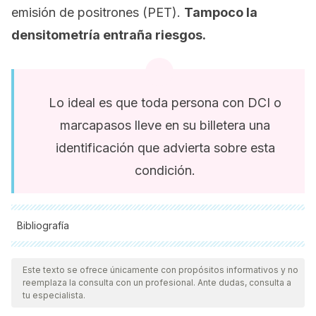
emisión de positrones (PET).
Tampoco la
densitometría entraña riesgos.
Lo ideal es que toda persona con DCI o
marcapasos lleve en su billetera una
identificación que advierta sobre esta
condición.
Bibliografía
Todas las fuentes citadas fueron revisadas a profundidad por
nuestro equipo, para asegurar su calidad, confiabilidad,
Este texto se ofrece únicamente con propósitos informativos y no
reemplaza la consulta con un profesional. Ante dudas, consulta a
vigencia y validez.
La bibliografía de este artículo fue
tu especialista.
considerada confiable y de precisión académica o