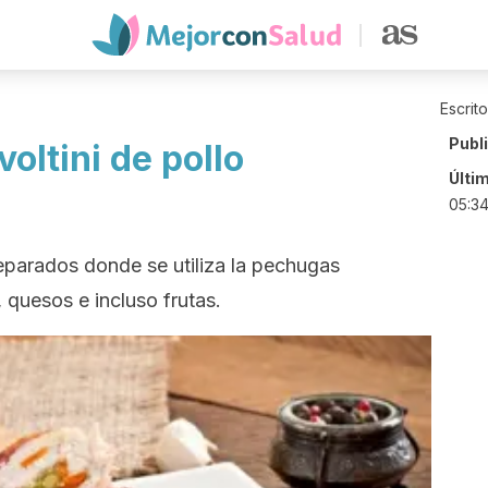
Escrit
Publ
oltini de pollo
Últi
05:3
preparados donde se utiliza la pechugas
 quesos e incluso frutas.