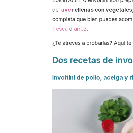
Los involtini o envoltini son pre
del
ave
rellenas con vegetales,
completa que bien puedes acomp
fresca
o
arroz
.
¿Te atreves a probarlas? Aquí te
Dos recetas de invol
Involtini de pollo, acelga y 