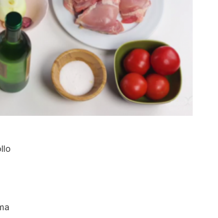
llo
uma