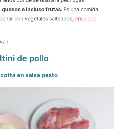
parados donde se utiliza la pechugas
 quesos e incluso frutas.
Es una comida
añar con vegetales salteados
,
ensalada
 van:
tini de pollo
ricotta en salsa pesto