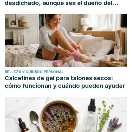
Kennedy DO, Milne AL, Haskell CF.
desdichado, aunque sea el dueño del
https://www.ncbi.nlm.nih.gov/pubmed/19942640/
mundo"
BELLEZA Y CUIDADO PERSONAL
Calcetines de gel para talones secos:
cómo funcionan y cuándo pueden ayudar