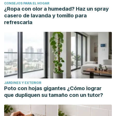
CONSEJOS PARA EL HOGAR
Slavin J, Carlson J. Carbohydrates. Adv Nutr. 2014 Nov
¿Ropa con olor a humedad? Haz un spray
14;5(6):760-1. doi: 10.3945/an.114.006163. PMID: 25398736;
casero de lavanda y tomillo para
PMCID: PMC4224210.
refrescarla
Salleh SN, Fairus AAH, Zahary MN, Bhaskar Raj N, Mhd Jalil
AM. Unravelling the Effects of Soluble Dietary Fibre
Supplementation on Energy Intake and Perceived Satiety
in Healthy Adults: Evidence from Systematic Review and
Meta-Analysis of Randomised-Controlled Trials. Foods.
2019 Jan 6;8(1):15. doi: 10.3390/foods8010015. PMID:
30621363; PMCID: PMC6352252.
Vinoy S, Laville M, Feskens EJ. Slow-release
JARDINES Y EXTERIOR
carbohydrates: growing evidence on metabolic responses
Poto con hojas gigantes ¿Cómo lograr
and public health interest. Summary of the symposium held
que dupliquen su tamaño con un tutor?
at the 12th European Nutrition Conference (FENS 2015).
Food Nutr Res. 2016 Jul 4;60:31662. doi:
10.3402/fnr.v60.31662. PMID: 27388153; PMCID: