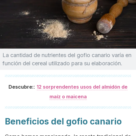
La cantidad de nutrientes del gofio canario varía en
función del cereal utilizado para su elaboración.
:
Descubre:
12 sorprendentes usos del almidón de
maíz o maicena
Beneficios del gofio canario