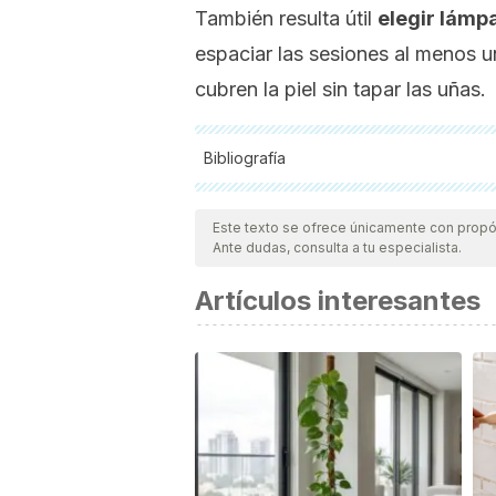
También resulta útil
elegir lámp
espaciar las sesiones al menos u
cubren la piel sin tapar las uñas.
Bibliografía
Todas las fuentes citadas fueron revisa
calidad, confiabilidad, vigencia y validez
Este texto se ofrece únicamente con propós
Ante dudas, consulta a tu especialista.
confiable y de precisión académica o c
Ardila Padilla, C. A., Vignoni, M., Serr
Artículos interesantes
Biomolecules Induced by a Domestic 
toxicology
,
38
(1), 182–192.
https://pu
Słabicka‑Jakubczyk, A., Lewandowski,
Górska‑Ponikowska, M. (2023). Influe
viability.
Scientific Reports,
13, Article
Zhivagui, M., Hoda, A., Valenzuela, N., 