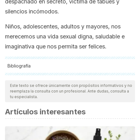
despachado en secreto, víctima de tabúes y
silencios incómodos.
Niños, adolescentes, adultos y mayores, nos
merecemos una vida sexual digna, saludable e
imaginativa que nos permita ser felices.
Bibliografía
Todas las fuentes citadas fueron revisadas a profundidad por
nuestro equipo, para asegurar su calidad, confiabilidad,
Este texto se ofrece únicamente con propósitos informativos y no
reemplaza la consulta con un profesional. Ante dudas, consulta a
vigencia y validez.
La bibliografía de este artículo fue
tu especialista.
considerada confiable y de precisión académica o
Artículos interesantes
científica.
Bel, O. (2019).
¿Follamos?
Brigde
Bronfma, A. V. (2006).
Amor y sexualidad en las personas
mayores: transgresiones y secretos
. Gedisa.