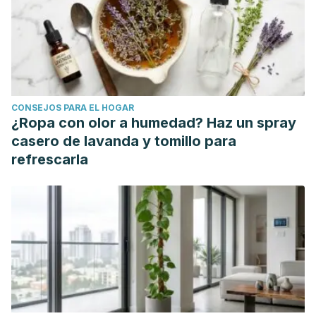
Castro, R., I. (2021).
Sexo y silencio
. Pre-Textos
Ce., C. (2022).
Vinculear, prácticas para el buen sexo.
Planeta.
Silverberg, C., y Smith, F. (2019).
Sexo es una palabra
divertida.
Bellaterra.
CONSEJOS PARA EL HOGAR
De la Cruz, C. (2018).
Sexualidades diversas, sexualidades
¿Ropa con olor a humedad? Haz un spray
como todas.
Editorial Fundamentos.
casero de lavanda y tomillo para
López, E. (2019).
Guía práctica del erotismo infinito.
Grijalbo
refrescarla
Lust, E. (2008).
Porno para mujeres
. Melusina.
Marroquí, M. (2023).
Eso no es sexo
. Planeta.
Milano, L. (2019). “Porno es educación sexual, lo queramos
o no”. Entrevista a Erika Lust.
Imagofagia: revista de la
Asociación Argentina de Estudios de Cine y Audiovisual
,
(19), 386-394.
http://asaeca.org/imagofagia/index.php/imagofagia/article/vi
Molina, C. y Antiquino, L. (2017).
Sexo sentido, sexo vivido.