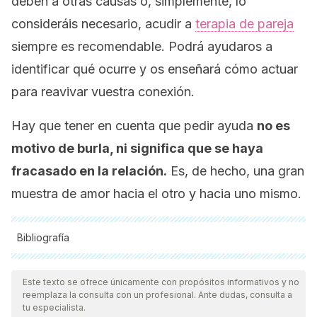
deben a otras causas o, simplemente, lo
consideráis necesario, acudir a
terapia de pareja
siempre es recomendable. Podrá ayudaros a
identificar qué ocurre y os enseñará cómo actuar
para reavivar vuestra conexión.
Hay que tener en cuenta que pedir ayuda
no es
motivo de burla, ni significa que se haya
fracasado en la relación.
Es, de hecho, una gran
muestra de amor hacia el otro y hacia uno mismo.
Bibliografía
Todas las fuentes citadas fueron revisadas a profundidad por
nuestro equipo, para asegurar su calidad, confiabilidad,
Este texto se ofrece únicamente con propósitos informativos y no
reemplaza la consulta con un profesional. Ante dudas, consulta a
vigencia y validez.
La bibliografía de este artículo fue
tu especialista.