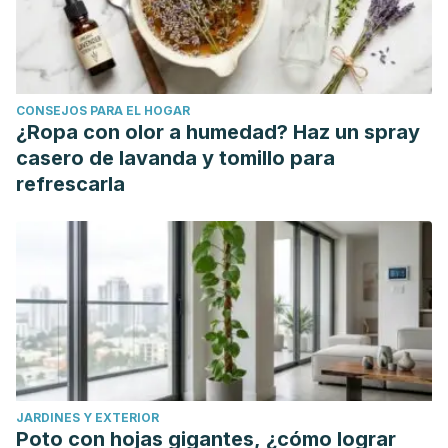
script=sci_arttext&pid=S2007-
48322012000200010&lng=es.
CONSEJOS PARA EL HOGAR
¿Ropa con olor a humedad? Haz un spray
casero de lavanda y tomillo para
refrescarla
JARDINES Y EXTERIOR
Poto con hojas gigantes, ¿cómo lograr