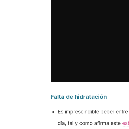
Falta de hidratación
Es imprescindible beber entre 
día, tal y como afirma este
es