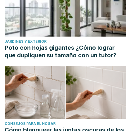
https://www.sciencedirect.com/science/article/pii/S2059775
Mahapatra, P., Horriat, S., & Anand, B. S. (2018). Anterior
cruciate ligament repair–past, present and future.
Journal
of experimental orthopaedics
,
5
, 1-10.
https://link.springer.com/article/10.1186/s40634-018-0136-6
JARDINES Y EXTERIOR
Sommerfeldt, M., Raheem, A., Whittaker, J., Hui, C., & Otto,
Poto con hojas gigantes ¿Cómo lograr
D. (2018). Recurrent instability episodes and meniscal or
que dupliquen su tamaño con un tutor?
cartilage damage after anterior cruciate ligament injury: a
systematic review.
Orthopaedic journal of sports
medicine
,
6
(7), 2325967118786507.
https://journals.sagepub.com/doi/full/10.1177/2325967118786
CONSEJOS PARA EL HOGAR
Cómo blanquear las juntas oscuras de los