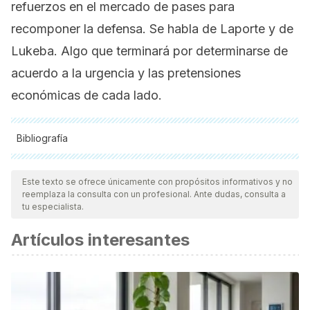
refuerzos en el mercado de pases para
recomponer la defensa. Se habla de Laporte y de
Lukeba. Algo que terminará por determinarse de
acuerdo a la urgencia y las pretensiones
económicas de cada lado.
Bibliografía
Todas las fuentes citadas fueron revisadas a profundidad por
nuestro equipo, para asegurar su calidad, confiabilidad,
Este texto se ofrece únicamente con propósitos informativos y no
reemplaza la consulta con un profesional. Ante dudas, consulta a
vigencia y validez.
La bibliografía de este artículo fue
tu especialista.
considerada confiable y de precisión académica o
Artículos interesantes
científica.
Irarrázaval, S., Kurosaka, M., Cohen, M., & Fu, F. H. (2016).
Anterior cruciate ligament reconstruction.
Journal of
ISAKOS
,
1
(1), 38-52.