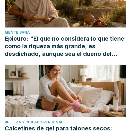
health/about-your-health/health-conditions-
library/childrens-health/Pages/secondary-drowning.aspx
MENTE SANA
Epicuro: "El que no considera lo que tiene
como la riqueza más grande, es
desdichado, aunque sea el dueño del
mundo"
BELLEZA Y CUIDADO PERSONAL
Calcetines de gel para talones secos: