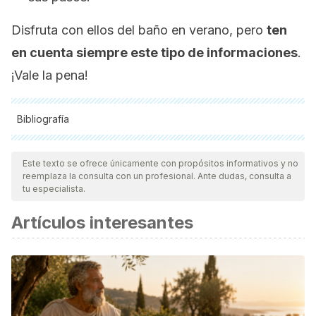
Disfruta con ellos del baño en verano, pero
ten
en cuenta siempre este tipo de informaciones
.
¡Vale la pena!
Bibliografía
Todas las fuentes citadas fueron revisadas a profundidad por
nuestro equipo, para asegurar su calidad, confiabilidad,
Este texto se ofrece únicamente con propósitos informativos y no
reemplaza la consulta con un profesional. Ante dudas, consulta a
vigencia y validez.
La bibliografía de este artículo fue
tu especialista.
considerada confiable y de precisión académica o
Artículos interesantes
científica.
Secondary drowning in children.
ncbi.nlm.nih.gov/pubmed/7427600
Dry and secondary drowning: The signs every parent
needs to know. (n.d.).
osteopathic.org/osteopathic-