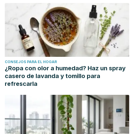
compañía, personalidad humana y los beneficios
percibidos por los custodios. PSIENCIA. Revista
Latinoamericana de Ciencia Psicológica [Internet].
2016;8(2):1-19. Recuperado de:
https://www.redalyc.org/articulo.oa?id=333147069001
Jakovcevic, A, Bentosela, M Rasgos del temperamento de
los perros domésticos (canis familiaris): evaluaciones
CONSEJOS PARA EL HOGAR
conductuales. [Internet]. Universidad Nacional de
¿Ropa con olor a humedad? Haz un spray
Colombia; 2009 [citado: 2022, mayo] Universidad Nacional
casero de lavanda y tomillo para
de Colombia Revistas electrónicas UN Revista Colombiana
refrescarla
de Psicología.