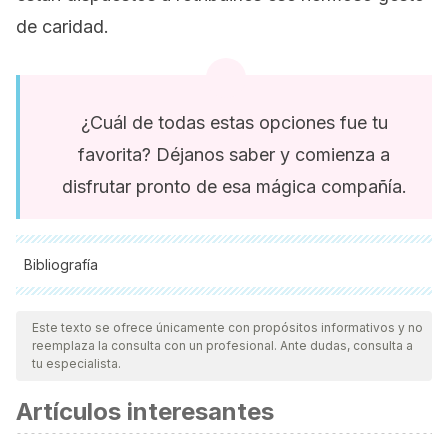
de caridad.
¿Cuál de todas estas opciones fue tu
favorita? Déjanos saber y comienza a
disfrutar pronto de esa mágica compañía.
Bibliografía
Todas las fuentes citadas fueron revisadas a profundidad por
nuestro equipo, para asegurar su calidad, confiabilidad,
Este texto se ofrece únicamente con propósitos informativos y no
reemplaza la consulta con un profesional. Ante dudas, consulta a
vigencia y validez.
La bibliografía de este artículo fue
tu especialista.
considerada confiable y de precisión académica o
Artículos interesantes
científica.
Olarte, María Alejandra , Díaz Videla, Marcos , Animales de