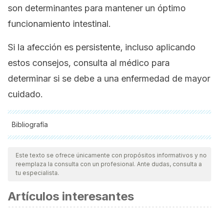
son determinantes para mantener un óptimo
funcionamiento intestinal.
Si la afección es persistente, incluso aplicando
estos consejos, consulta al médico para
determinar si se debe a una enfermedad de mayor
cuidado.
Bibliografía
Todas las fuentes citadas fueron revisadas a profundidad por
nuestro equipo, para asegurar su calidad, confiabilidad,
Este texto se ofrece únicamente con propósitos informativos y no
reemplaza la consulta con un profesional. Ante dudas, consulta a
vigencia y validez.
La bibliografía de este artículo fue
tu especialista.
considerada confiable y de precisión académica o
Artículos interesantes
científica.
Escudero Álvarez, E., & González Sánchez, P.. (2006). La