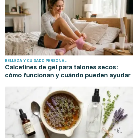
fibra dietética.
Nutrición Hospitalaria
,
21
(Supl. 2), 61-72.
Recuperado en 10 de enero de 2019, de
http://scielo.isciii.es/scielo.php?
script=sci_arttext&amp
;amp;pid=S0212-
16112006000500007&lng=es&tlng=es.
Sturtzel, B., & Elmadfa, I. (2008). Intervention with dietary
fiber to treat constipation and reduce laxative use in
BELLEZA Y CUIDADO PERSONAL
residents of nursing homes. Annals of Nutrition and
Calcetines de gel para talones secos:
Metabolism.
https://doi.org/10.1159/000115351
cómo funcionan y cuándo pueden ayudar
Haniadka, R., Saldanha, E., Sunita, V., Palatty, P. L., Fayad,
R., & Baliga, M. S. (2013). A review of the gastroprotective
effects of ginger (Zingiber officinale Roscoe). Food and
Function.
https://doi.org/10.1039/c3fo30337c
Rao, S. S. C. (2011). Biofeedback therapy for constipation in
adults. Best Practice and Research: Clinical
Gastroenterology.
https://doi.org/10.1016/j.bpg.2011.01.004