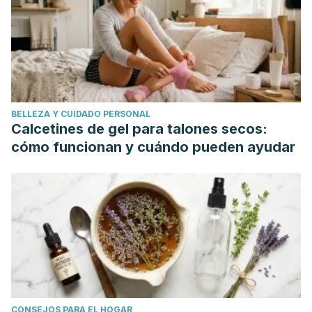
el desarrollo de enfermedades cardiovasculares y cáncer:
Antecedentes epidemiológicos y mecanismos de
acción.
Rev Chil Nutr 2010;37(3):377-385
Healthline.com
Potassium
[Online] Available at:
www.healthline.com/health/potassium
Casero T, Recasens I,
Carrasco V y Xucla F. Dinámica de
BELLEZA Y CUIDADO PERSONAL
acumulación de nutrientes en manzana.
Area de Postcollita.
Calcetines de gel para talones secos:
CeRTA. Universitat de Lleida (1998)
cómo funcionan y cuándo pueden ayudar
ESCOBAR ARELLANO EE.
Elaboración de una bebida
adelgazante con sabor a manzana a base de apio (apium
graveolens) y vinagre de manzana en diferentes
concentraciones y endulzando con stevia (stevia
rebaudiana bertoni) y miel de abeja.
Universidad Téncica
de Cotopaxi. Latanuga, Ecuador (2010).
CONSEJOS PARA EL HOGAR