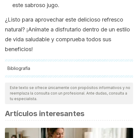
este sabroso jugo.
¿Listo para aprovechar este delicioso refresco
natural? ¡Anímate a disfrutarlo dentro de un estilo
de vida saludable y comprueba todos sus
beneficios!
Bibliografía
Todas las fuentes citadas fueron revisadas a profundidad por
nuestro equipo, para asegurar su calidad, confiabilidad,
Este texto se ofrece únicamente con propósitos informativos y no
reemplaza la consulta con un profesional. Ante dudas, consulta a
vigencia y validez.
La bibliografía de este artículo fue
tu especialista.
considerada confiable y de precisión académica o
Artículos interesantes
científica.
Palomo GI, Yuri JAS, Moore-Carrasco R, Quilodrán PÁ,
Neira EA.
El consumo de manzanas contribuye a prevenir