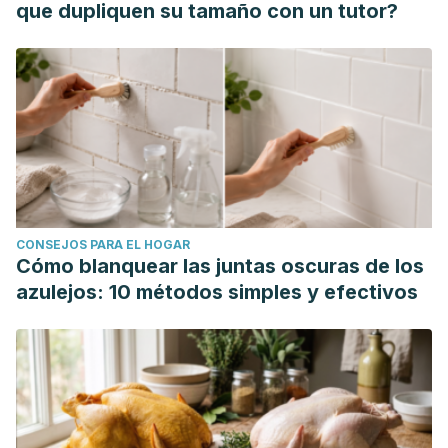
que dupliquen su tamaño con un tutor?
Assessment 30-second Chair Stand. Centers for Disease
Control and Prevention. Consultado el 13 de junio de 2025.
https://www.cdc.gov/steadi/media/pdfs/steadi-assessment-
30sec-508.pdf
Gaceta del Colegio de Ciencias y Humanidades de la
UNAM. (S.F.). Pon a prueba tu resistencia con escaleras.
Consultado el 13 de junio de 2025.
https://gaceta.cch.unam.mx/es/pon-prueba-tu-resistencia-
CONSEJOS PARA EL HOGAR
con-escaleras
Cómo blanquear las juntas oscuras de los
Lopategui Corsino, E. (2006). Pruebas de Aptitud Física I.
azulejos: 10 métodos simples y efectivos
Saludmed.com.
http://www.saludmed.com/Bienestar/Cap2/Pr-Apt_I.html
Vázquez, C. [@Fitnessrevolucionario]. (2023, agosto).
¿Estás en Forma? Descúbrelo con estas pruebas. [vídeo
de YouTube]. YouTube.
https://www.youtube.com/watch?
v=dR12cT3fOrk