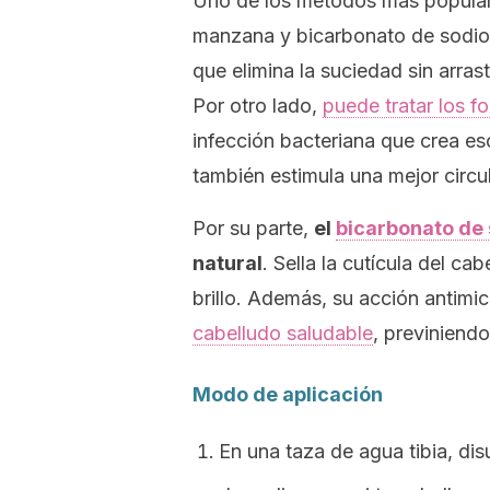
Uno de los métodos más popula
manzana y bicarbonato de sodio.
que elimina la suciedad sin arras
Por otro lado,
puede tratar los fo
infección bacteriana que crea e
también estimula una mejor circul
Por su parte,
el
bicarbonato de 
natural
. Sella la cutícula del ca
brillo. Además, su acción antimi
cabelludo saludable
, previniend
Modo de aplicación
En una taza de agua tibia, di