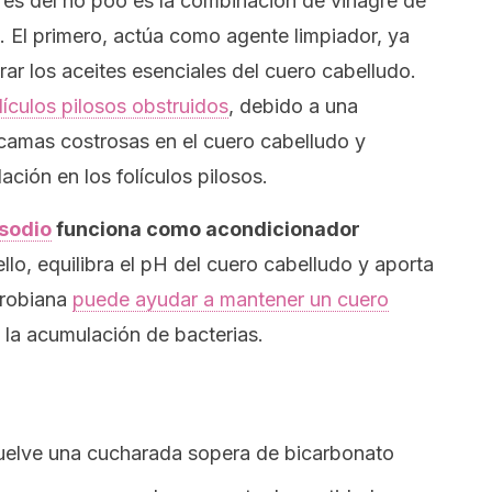
res del
no poo
es la combinación de vinagre de
 El primero, actúa como agente limpiador, ya
trar los aceites esenciales del cuero cabelludo.
lículos pilosos obstruidos
, debido a una
scamas costrosas en el cuero cabelludo y
ación en los folículos pilosos.
sodio
funciona como acondicionador
bello, equilibra el pH del cuero cabelludo y aporta
crobiana
puede ayudar a mantener un cuero
o la acumulación de bacterias.
suelve una cucharada sopera de bicarbonato