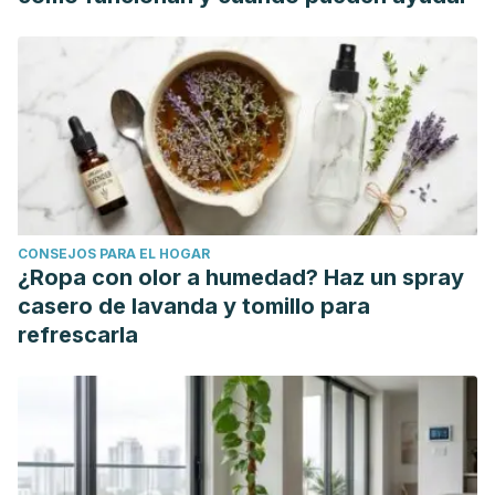
Decision Support- UpToDate.,
https://www.uptodate.com/contents/evaluation-of-the-
adult-patient-with-neck-pain?
search=phisiotherapy%20neck&topicRef=7777&source=see_
CONSEJOS PARA EL HOGAR
¿Ropa con olor a humedad? Haz un spray
casero de lavanda y tomillo para
refrescarla