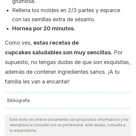
grumosa.
Rellena los moldes en 2/3 partes y esparce
con las semillas extra de sésamo.
Hornea por 20 minutos.
Como ves,
estas recetas de
cupcakes
saludables son muy sencillas.
Por
supuesto, no tengas dudas de que son exquisitas,
además de contener ingredientes sanos. ¡A tu
familia les van a encantar!
Bibliografía
Todas las fuentes citadas fueron revisadas a profundidad por
nuestro equipo, para asegurar su calidad, confiabilidad,
Este texto se ofrece únicamente con propósitos informativos y no
reemplaza la consulta con un profesional. Ante dudas, consulta a
vigencia y validez.
La bibliografía de este artículo fue
tu especialista.
considerada confiable y de precisión académica o