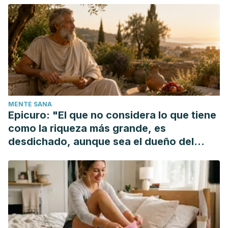
Atragantamiento y maniobra de Heimlich.
https://www.urmc.rochester.edu/encyclopedia/content.aspx?
ContentTypeID=85&ContentID=P03919
MENTE SANA
Epicuro: "El que no considera lo que tiene
como la riqueza más grande, es
desdichado, aunque sea el dueño del
mundo"