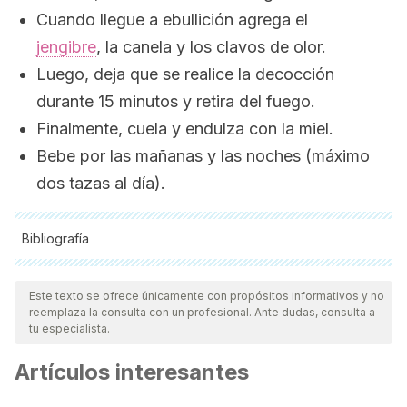
Cuando llegue a ebullición agrega el
jengibre
, la canela y los clavos de olor.
Luego, deja que se realice la decocción
durante 15 minutos y retira del fuego.
Finalmente, cuela y endulza con la miel.
Bebe por las mañanas y las noches (máximo
dos tazas al día).
Bibliografía
Todas las fuentes citadas fueron revisadas a profundidad por
nuestro equipo, para asegurar su calidad, confiabilidad,
Este texto se ofrece únicamente con propósitos informativos y no
reemplaza la consulta con un profesional. Ante dudas, consulta a
vigencia y validez.
La bibliografía de este artículo fue
tu especialista.
considerada confiable y de precisión académica o
Artículos interesantes
científica.
Tos.
https://medlineplus.gov/spanish/ency/article/003072.htm