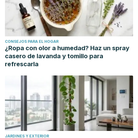
LAS FUENTES DE APOYO SOCIAL Y SU IMPACTO EN LA
VIOLENCIA Y MALESTAR EN MUJERES
MALTRATADAS.
Revista Internacional de Ciencias Sociales
y Humanidades, SOCIOTAM,
XXIV
(2), 199-218.
Seijas Gómez, Raquel. (2013). Trastorno por estrés
CONSEJOS PARA EL HOGAR
postraumático y cerebro.
Revista de la Asociación
¿Ropa con olor a humedad? Haz un spray
Española de Neuropsiquiatría
,
33
(119), 511-
casero de lavanda y tomillo para
523.
https://dx.doi.org/10.4321/S0211-57352013000300004
refrescarla
Sepúlveda García de la Torre, A.. (2006). La Violencia de
Género como causa de Maltrato Infantil.
Cuadernos de
Medicina Forense
, (43-44), 149-164. Recuperado en 19 de
febrero de 2019, de http://scielo.isciii.es/scielo.php?
script=sci_arttext&pid=S1135-
76062006000100011&lng=es&tlng=es.
Yugueros García, A. (2015). Intervención con mujeres
Víctimas de Violencia de género: Educar e informar para
JARDINES Y EXTERIOR