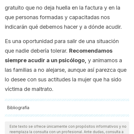
gratuito que no deja huella en la factura y en la
que personas formadas y capacitadas nos
indicarán qué debemos hacer y a dónde acudir.
Es una oportunidad para salir de una situación
que nadie debería tolerar.
Recomendamos
siempre acudir a un psicólogo,
y animamos a
las familias a no alejarse, aunque así parezca que
lo desee con sus actitudes la mujer que ha sido
víctima de maltrato.
Bibliografía
Todas las fuentes citadas fueron revisadas a profundidad por
nuestro equipo, para asegurar su calidad, confiabilidad,
Este texto se ofrece únicamente con propósitos informativos y no
reemplaza la consulta con un profesional. Ante dudas, consulta a
vigencia y validez.
La bibliografía de este artículo fue