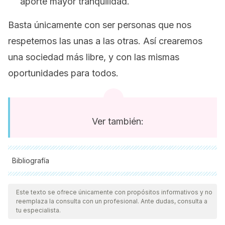
aporte mayor tranquilidad.
Basta únicamente con ser personas que nos
respetemos las unas a las otras. Así crearemos
una sociedad más libre, y con las mismas
oportunidades para todos.
Ver también:
Bibliografía
Todas las fuentes citadas fueron revisadas a profundidad por
nuestro equipo, para asegurar su calidad, confiabilidad,
Este texto se ofrece únicamente con propósitos informativos y no
reemplaza la consulta con un profesional. Ante dudas, consulta a
vigencia y validez.
La bibliografía de este artículo fue
tu especialista.
considerada confiable y de precisión académica o