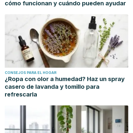
cómo funcionan y cuándo pueden ayudar
versión en castellano [Aggressive behaviour in dementia.
RAGE scale, validation of the version in Spanish].
Rev
Neurol
. 2001;33(10):928-930.
Orejarena-Ballestas M-C, Quiñonez-Pérez AM, Marín-
Gutiérrez A. Estimulación cognitiva para pacientes con
trastorno neurocognitivo mayor por enfermedad de
alzheimer: revisión sistemática. Búsqueda. 2017;
CONSEJOS PARA EL HOGAR
¿Ropa con olor a humedad? Haz un spray
casero de lavanda y tomillo para
refrescarla