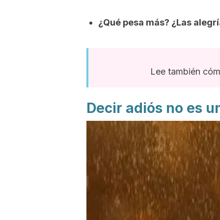
¿Qué pesa más? ¿Las alegría
Lee también cóm
Decir adiós no es u