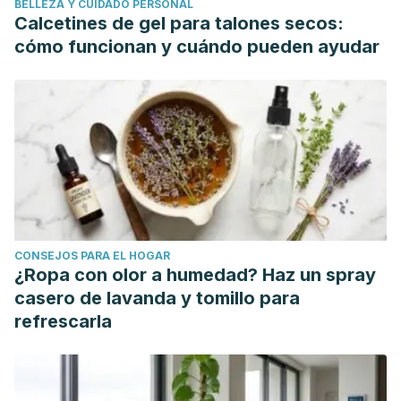
BELLEZA Y CUIDADO PERSONAL
Brasileiros de Oftalmologia
,
78
(5), 328–331. Recuperado
Calcetines de gel para talones secos:
de: https://doi.org/10.5935/0004-2749.20150087
cómo funcionan y cuándo pueden ayudar
Delgado, J. J., Rojas, J. M., & Barrantes, S. S. (2009).
Tratamiento con Manzanilla (Matricaria chamomilla), para
reducción de las ojeras.
Revista Médica de la Universidad
de Costa Rica
,
3
(1), 56-60.
D’souza, R., Kini, A., D’souza, H., Shetty, N., & Shetty, O.
(2014). Enhancing facial aesthetics with muscle retraining
exercises-a review.
Journal of Clinical and Diagnostic
Research: JCDR
,
8
(8), ZE09-11. Recuperado de:
CONSEJOS PARA EL HOGAR
https://doi.org/10.7860/JCDR/2014/9792.4753
¿Ropa con olor a humedad? Haz un spray
Griepentrog, G. J., Diehl, N. N., & Mohney, B. G. (2011).
casero de lavanda y tomillo para
Incidence and demographics of childhood
refrescarla
ptosis.
Ophthalmology
,
118
(6), 1180–1183. Recuperado de:
https://doi.org/10.1016/j.ophtha.2010.10.026
Jiménez Delgado, J., Madrigal Rojas, J., & Salazar