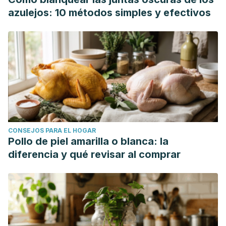
McInnes, C. W., & Lee-Wing, M. (2015). Eyelid
azulejos: 10 métodos simples y efectivos
ptosis.
Journal de l’Association Medicale Canadienne
[Canadian Medical Association Journal]
,
187
(14), 1074.
Recuperado de: https://doi.org/10.1503/cmaj.140579
MedlinePlus. (2022).
Párpados caídos
. Medlineplus.gov.
Recuperado de:
https://medlineplus.gov/spanish/ency/article/001018.htm
Mukherjee, P. K., Nema, N. K., Maity, N., & Sarkar, B. K.
(2013). Phytochemical and therapeutic potential of
CONSEJOS PARA EL HOGAR
cucumber.
Fitoterapia
,
84
, 227–236. Recuperado de:
Pollo de piel amarilla o blanca: la
https://doi.org/10.1016/j.fitote.2012.10.003
diferencia y qué revisar al comprar
Nejabat, M., Reza, S. A., Zadmehr, M., Yasemi, M., &
Sobhani, Z. (2017). Efficacy of green tea extract for
treatment of dry eye and Meibomian Gland Dysfunction; A
double-blind randomized controlled clinical trial
study.
Journal of Clinical and Diagnostic Research: