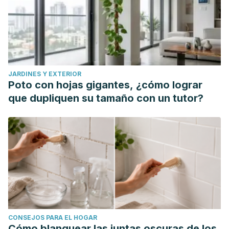
Barrantes, S. (2009). Tratamiento con Manzanilla
(Matricaria chamomilla) para reducción de las ojeras.
Revista médica de la Universidad de Costa Rica
,
3
(1), 56–
60. Recuperado de: https://doi.org/10.15517/rmu.v3i1.7833
Khan, H., Akhtar, N., & Ali, A. (2014). Effects of Cream
JARDINES Y EXTERIOR
Containing Ficus carica L. Fruit Extract on Skin Parameters:
Poto con hojas gigantes, ¿cómo lograr
In vivo Evaluation.
Indian Journal of Pharmaceutical
que dupliquen su tamaño con un tutor?
Sciences
,
76
(6), 560–564. Recuperado de:
https://www.ncbi.nlm.nih.gov/pmc/articles/PMC4293691/
King, M. (2016). Management of ptosis.
The Journal of
Clinical and Aesthetic Dermatology
,
9
(12), E1–E4.
Recuperado de:
https://www.ncbi.nlm.nih.gov/pmc/articles/PMC5300727/
Koka, K., & Patel, B. C. (2022).
Ptosis Correction
. StatPearls
Publishing. Recuperado de:
CONSEJOS PARA EL HOGAR
https://www.ncbi.nlm.nih.gov/books/NBK539828/
Cómo blanquear las juntas oscuras de los