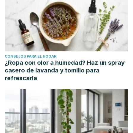
Cardiovascular Disease and Mortality.
doi:10.1001/jama.2019.1572
WebMD. Are Eggs the Cholesterol Enemy Again?
https://www.webmd.com/cholesterol-
management/news/20190315/are-eggs-the-cholesterol-
enemy-again
Harvard Medical School. Are eggs risky for heart health?
CONSEJOS PARA EL HOGAR
https://www.health.harvard.edu/heart-health/are-eggs-
¿Ropa con olor a humedad? Haz un spray
risky-for-heart-health
casero de lavanda y tomillo para
Am J Epidemiol. 2013 Jun 15; 177(12): 1338–1347. Published
refrescarla
online 2012 Feb 20. Choline Intake During Pregnancy and
Child Cognition at Age 7 Years. doi: 10.1093/aje/kws395