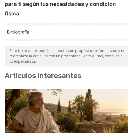
para ti según tus necesidades y condición
física.
Bibliografía
Todas las fuentes citadas fueron revisadas a profundidad por
nuestro equipo, para asegurar su calidad, confiabilidad,
Este texto se ofrece únicamente con propósitos informativos y no
reemplaza la consulta con un profesional. Ante dudas, consulta a
vigencia y validez.
La bibliografía de este artículo fue
tu especialista.
considerada confiable y de precisión académica o
Artículos interesantes
científica.
Burley, R. W., & Vadehra, D. V.
(1989).
The Avian Egg:
Chemistry and Biology
. Hoboken (NJ): John Wiley & Sons
Inc.
Contreras Rivero, G.
(2004). “El caviar mexicano. Un
recurso muy consumido pero poco conocido”,
Gaceta
Iztacala
, 245: 1.