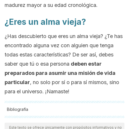
madurez mayor a su edad cronológica.
¿Eres un alma vieja?
¿Has descubierto que eres un alma vieja? ¿Te has
encontrado alguna vez con alguien que tenga
todas estas características? De ser así, debes
saber que tú o esa persona
deben estar
preparados para asumir una misión de vida
particular
, no solo por sí o para sí mismos, sino
para el universo. ¡Namaste!
Bibliografía
Todas las fuentes citadas fueron revisadas a profundidad por
nuestro equipo, para asegurar su calidad, confiabilidad,
Este texto se ofrece únicamente con propósitos informativos y no