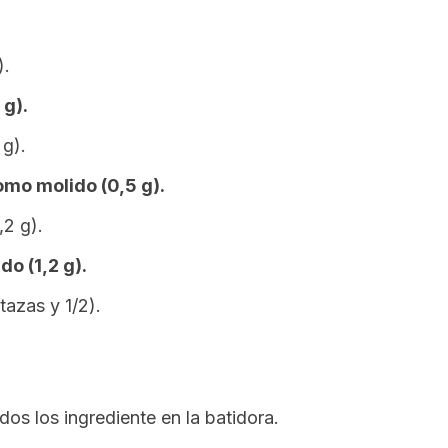
).
 g).
 g).
mo molido (0,5 g).
,2 g).
do (1,2 g).
tazas y 1/2).
dos los ingrediente en la batidora.