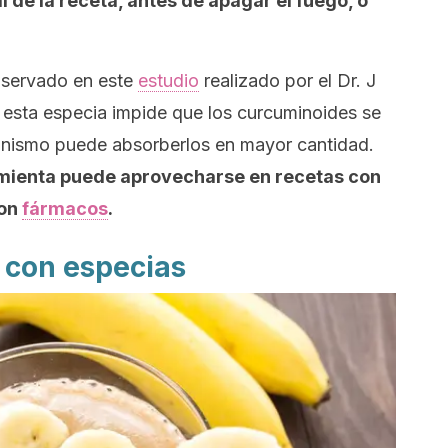
nal de la receta, antes de apagar el fuego, o
observado en este
estudio
realizado por el Dr.
J
esta especia impide que los curcuminoides se
anismo puede absorberlos en mayor cantidad.
imienta puede aprovecharse en recetas con
con
fármacos
.
o con especias