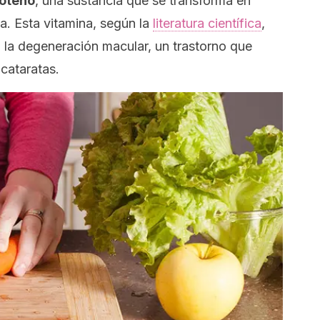
roteno
, una sustancia que se transforma en
a. Esta vitamina, según la
literatura científica
,
o la degeneración macular, un trastorno que
 cataratas.