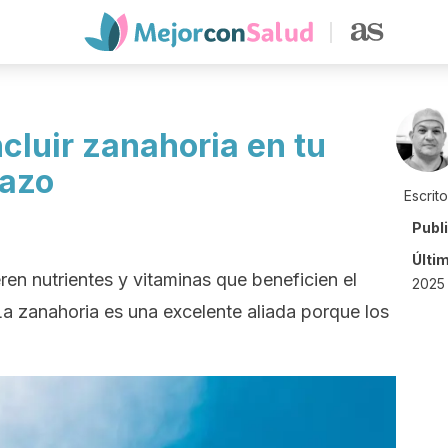
ncluir zanahoria en tu
razo
Escrit
Publ
Últi
en nutrientes y vitaminas que beneficien el
2025 
La zanahoria es una excelente aliada porque los