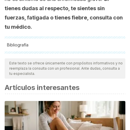
tienes dudas al respecto, te sientes sin
fuerzas, fatigada o tienes fiebre, consulta con
tu médico.
Bibliografía
Todas las fuentes citadas fueron revisadas a profundidad por
nuestro equipo, para asegurar su calidad, confiabilidad,
Este texto se ofrece únicamente con propósitos informativos y no
reemplaza la consulta con un profesional. Ante dudas, consulta a
vigencia y validez.
La bibliografía de este artículo fue
tu especialista.
considerada confiable y de precisión académica o
Artículos interesantes
científica.
Sibai, B. M. (2015). Preeclampsia. In Protocols for High-Risk
Pregnancies: An Evidence-Based Approach: Sixth Edition.
https://doi.org/10.1002/9781119001256.ch39
MedlinePlus. Desprendimiento de placenta.
https://medlineplus.gov/spanish/ency/patientinstructions/000