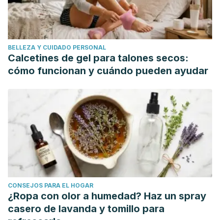
Aborto espontaneo. (2011). Progresos de Obstetricia y
Ginecologia. https://doi.org/10.1016/j.pog.2010.10.008
Korby, J. (2014). Desprendimiento prematuro de la
BELLEZA Y CUIDADO PERSONAL
placenta. Nursing (Ed. Española).
Calcetines de gel para talones secos:
https://doi.org/10.1016/s0212-5382(04)71737-9
cómo funcionan y cuándo pueden ayudar
Cl, N. (2005). El Parto. American Journal of Obstetrics and
Gynecology.
Quirós, G., Piedra, R., Bolívar, M., & Solano, N. (2016). Parto
Pretérmino. Revista Clínica de La Escuela de Medicina
UCR-HSJD. https://doi.org/2215-2741
CONSEJOS PARA EL HOGAR
¿Ropa con olor a humedad? Haz un spray
casero de lavanda y tomillo para