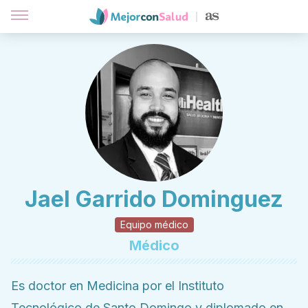
Jael Garrido Dominguez
Equipo médico
Médico
Es doctor en Medicina por el Instituto
Tecnológico de Santo Domingo y diplomado en