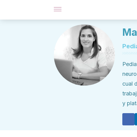
Mar
Pedi
Pedia
neuro
cual 
traba
y pla